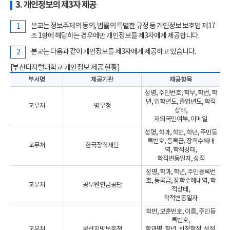
3. 개인정보의 제3자 제공
본교는 정보주체의 동의, 법률의 특별한 규정 등 개인정보 보호법 제17
조 1항에 해당하는 경우에만 개인정보를 제3자에게 제공합니다.
본교는 다음과 같이 개인정보를 제3자에게 제공하고 있습니다.
[부산디지털대학교 개인정보 제공 현황]
부서명
제공기관
제공항목
성명, 주민번호, 학부, 학번, 학
년, 입학년도, 졸업년도, 학적
교무처
병무청
상태,
재외국민여부, 이메일
성명, 학과, 학번, 학년, 주민등
록번호, 등록금, 장학수혜내
한
교무처
한국장학재단
역, 학적상태,
학적변동일자, 성적
성명, 학과, 학년, 주민등록번
공
호, 등록금, 장학수혜내역, 학
교무처
공무원연금공단
적상태,
학적변동일자
학번, 보훈번호, 이름, 주민등
록번호,
보
교무처
부산지방보훈청
학과명, 학년, 신청학점, 성적,