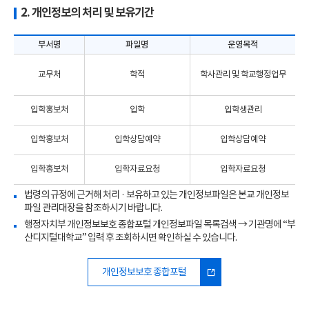
2. 개인정보의 처리 및 보유기간
부서명
파일명
운영목적
학
교무처
학적
학사관리 및 학교행정업무
월
이
입학홍보처
입학
입학생관리
지
성
입학홍보처
입학상담예약
입학상담예약
성
입학홍보처
입학자료요청
입학자료요청
법령의 규정에 근거해 처리 · 보유하고 있는 개인정보파일은 본교 개인정보
파일 관리대장을 참조하시기 바랍니다.
행정자치부 개인정보보호 종합포털 개인정보파일 목록검색 → 기관명에 “부
산디지털대학교” 입력 후 조회하시면 확인하실 수 있습니다.
개인정보보호 종합포털